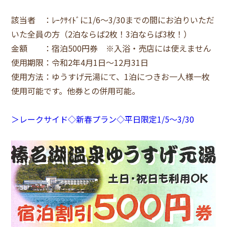
該当者 ：ﾚｰｸｻｲﾄﾞに1/6～3/30までの間にお泊りいただ
いた全員の方（2泊ならば2枚！3泊ならば3枚！）
金額 ：宿泊500円券 ※入浴・売店には使えません
使用期限：令和2年4月1日～12月31日
使用方法：ゆうすげ元湯にて、1泊につきお一人様一枚
使用可能です。他券との併用可能。
＞レークサイド◇新春プラン◇平日限定
1/5
～
3/30